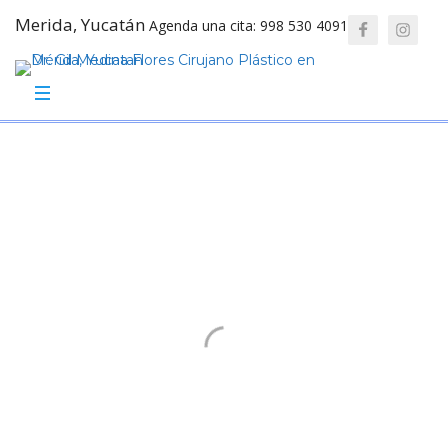
Merida, Yucatán
Agenda una cita: 998 530 4091
Preguntas
frecuentes
Despeja tus dudas antes de tu
procedimiento