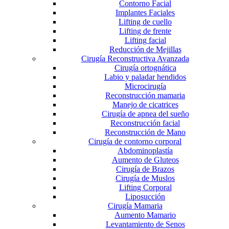
Contorno Facial
Implantes Faciales
Lifting de cuello
Lifting de frente
Lifting facial
Reducción de Mejillas
Cirugía Reconstructiva Avanzada
Cirugía ortognática
Labio y paladar hendidos
Microcirugía
Reconstrucción mamaria
Manejo de cicatrices
Cirugía de apnea del sueño
Reconstrucción facial
Reconstrucción de Mano
Cirugía de contorno corporal
Abdominoplastía
Aumento de Gluteos
Cirugía de Brazos
Cirugía de Muslos
Lifting Corporal
Liposucción
Cirugía Mamaria
Aumento Mamario
Levantamiento de Senos