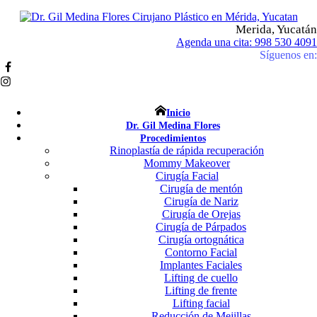
Merida, Yucatán
Agenda una cita: 998 530 4091
Síguenos en:
Inicio
Dr. Gil Medina Flores
Procedimientos
Rinoplastía de rápida recuperación
Mommy Makeover
Cirugía Facial
Cirugía de mentón
Cirugía de Nariz
Cirugía de Orejas
Cirugía de Párpados
Cirugía ortognática
Contorno Facial
Implantes Faciales
Lifting de cuello
Lifting de frente
Lifting facial
Reducción de Mejillas