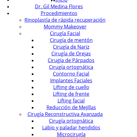
Dr. Gil Medina Flores
Procedimientos
Rinoplastía de rápida recuperación
Mommy Makeover
Cirugía Facial
Cirugía de mentón
Cirugía de Nariz
Cirugía de Orejas
Cirugía de Párpados
Cirugía ortognática
Contorno Facial
Implantes Faciales
Lifting de cuello
Lifting de frente
Lifting facial
Reducción de Mejillas
Cirugía Reconstructiva Avanzada
Cirugía ortognática
Labio y paladar hendidos
Microcirugía