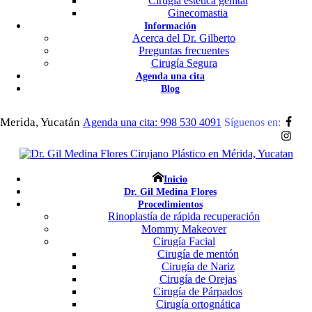
Cirugía estética genital
Ginecomastia
Información
Acerca del Dr. Gilberto
Preguntas frecuentes
Cirugía Segura
Agenda una cita
Blog
Merida, Yucatán
Agenda una cita: 998 530 4091
Síguenos en:
Inicio
Dr. Gil Medina Flores
Procedimientos
Rinoplastía de rápida recuperación
Mommy Makeover
Cirugía Facial
Cirugía de mentón
Cirugía de Nariz
Cirugía de Orejas
Cirugía de Párpados
Cirugía ortognática