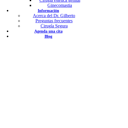
Cirugía estética genital
Acerca del Dr. Gilberto
Ginecomastia
Preguntas frecuentes
Información
Acerca del Dr. Gilberto
Cirugía Segura
Preguntas frecuentes
Agenda una cita
Cirugía Segura
Blog
Agenda una cita
Blog
Ciru