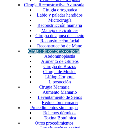
Cirugía de apnea del sueño
Cirugía Reconstructiva Avanzada
Reconstrucción facial
Cirugía ortognática
Reconstrucción de Mano
Labio y paladar hendidos
Cirugía de contorno corporal
Microcirugía
Reconstrucción mamaria
Abdominoplastía
Manejo de cicatrices
Aumento de Gluteos
Cirugía de apnea del sueño
Cirugía de Brazos
Reconstrucción facial
Cirugía de Muslos
Reconstrucción de Mano
Lifting Corporal
Cirugía de contorno corporal
Abdominoplastía
Liposucción
Aumento de Gluteos
Cirugía Mamaria
Cirugía de Brazos
Aumento Mamario
Cirugía de Muslos
Levantamiento de Senos
Lifting Corporal
Reducción mamaria
Liposucción
Cirugía Mamaria
Procedimientos sin cirugía
Aumento Mamario
Rellenos dérmicos
Levantamiento de Senos
Toxina Botulínica
Reducción mamaria
Otros procedimientos
Procedimientos sin cirugía
Rellenos dérmicos
Cirugía estética genital
Toxina Botulínica
Ginecomastia
Otros procedimientos
Información