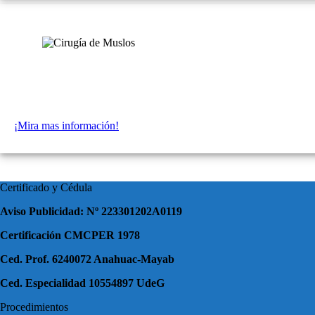
¡Mira mas información!
Certificado y Cédula
Aviso Publicidad: Nº 223301202A0119
Certificación CMCPER 1978
Ced. Prof. 6240072 Anahuac-Mayab
Ced. Especialidad 10554897 UdeG
Procedimientos