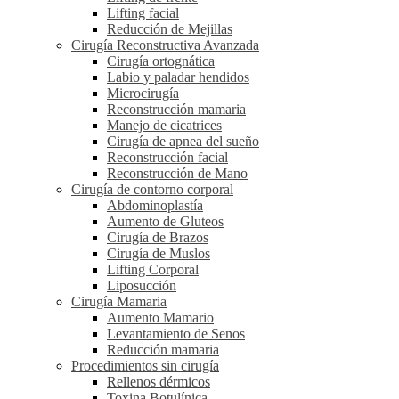
Lifting facial
Reducción de Mejillas
Cirugía Reconstructiva Avanzada
Cirugía ortognática
Labio y paladar hendidos
Microcirugía
Reconstrucción mamaria
Manejo de cicatrices
Cirugía de apnea del sueño
Reconstrucción facial
Reconstrucción de Mano
Cirugía de contorno corporal
Abdominoplastía
Aumento de Gluteos
Cirugía de Brazos
Cirugía de Muslos
Lifting Corporal
Liposucción
Cirugía Mamaria
Aumento Mamario
Levantamiento de Senos
Reducción mamaria
Procedimientos sin cirugía
Rellenos dérmicos
Toxina Botulínica