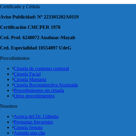
Certificado y Cédula
Aviso Publicidad: Nº 223301202A0119
Certificación CMCPER 1978
Ced. Prof. 6240072 Anahuac-Mayab
Ced. Especialidad 10554897 UdeG
Procedimientos
Cirugía de contorno corporal
Cirugía Facial
Cirugía Mamaria
Cirugía Reconstructiva Avanzada
Procedimientos sin cirugía
Otros procedimientos
Nosotros
Acerca del Dr. Gilberto
Preguntas frecuentes
Cirugía Segura
Agenda una cita