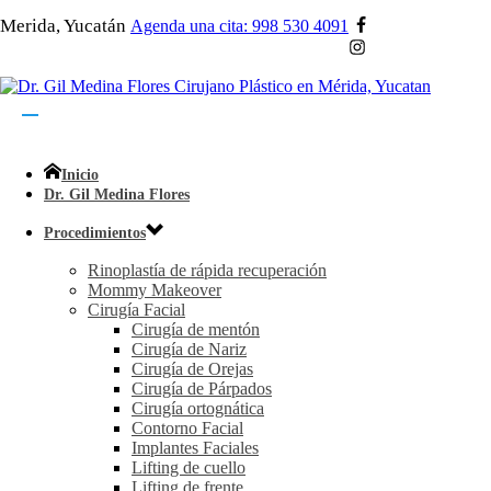
Merida, Yucatán
Agenda una cita: 998 530 4091
Inicio
Dr. Gil Medina Flores
Procedimientos
Rinoplastía de rápida recuperación
Mommy Makeover
Cirugía Facial
Cirugía de mentón
Cirugía de Nariz
Cirugía de Orejas
Cirugía de Párpados
Cirugía ortognática
Contorno Facial
Implantes Faciales
Lifting de cuello
Lifting de frente