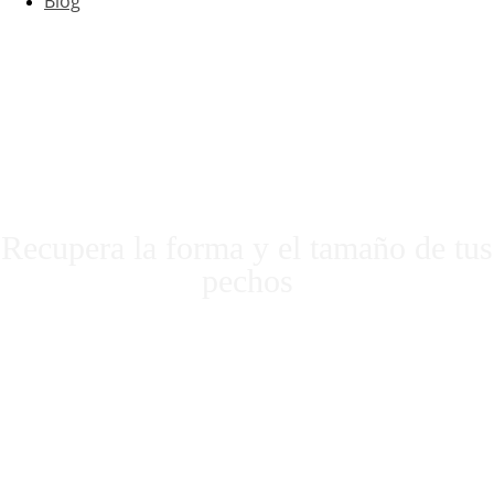
Blog
Levantamiento de
senos
Recupera la forma y el tamaño de tus
pechos