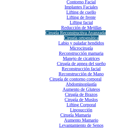
Contorno Facial
Implantes Faciales
Lifting de cuello
Lifting de frente
Lifting facial
Reducción de Mejillas
Cirugía Reconstructiva Avanzada
Cirugía ortognática
Labio y paladar hendidos
Microcirugía
Reconstrucción mamaria
Manejo de cicatrices
Cirugía de apnea del sueño
Reconstrucción facial
Reconstrucción de Mano
Cirugía de contorno corporal
Abdominoplastía
Aumento de Gluteos
Cirugía de Brazos
Cirugía de Muslos
Lifting Corporal
Liposucción
Cirugía Mamaria
Aumento Mamario
Levantamiento de Senos