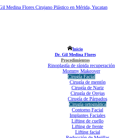
Inicio
Dr. Gil Medina Flores
Procedimientos
Rinoplastía de rápida recuperación
Mommy Makeover
Cirugía Facial
Cirugía de mentón
Cirugía de Nariz
Cirugía de Orejas
Cirugía de Párpados
Cirugía ortognática
Contorno Facial
Implantes Faciales
Lifting de cuello
Lifting de frente
Lifting facial
Reducción de Mejillas