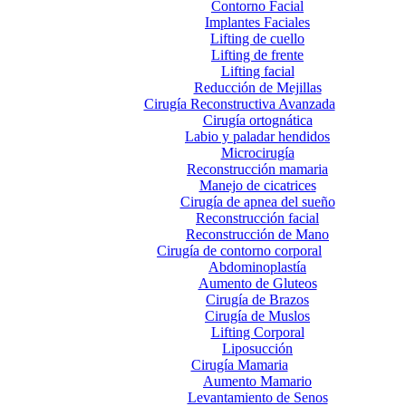
Contorno Facial
Implantes Faciales
Lifting de cuello
Lifting de frente
Lifting facial
Reducción de Mejillas
Cirugía Reconstructiva Avanzada
Cirugía ortognática
Labio y paladar hendidos
Microcirugía
Reconstrucción mamaria
Manejo de cicatrices
Cirugía de apnea del sueño
Reconstrucción facial
Reconstrucción de Mano
Cirugía de contorno corporal
Abdominoplastía
Aumento de Gluteos
Cirugía de Brazos
Cirugía de Muslos
Lifting Corporal
Liposucción
Cirugía Mamaria
Aumento Mamario
Levantamiento de Senos