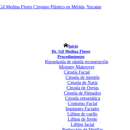
Inicio
Dr. Gil Medina Flores
Procedimientos
Rinoplastía de rápida recuperación
Mommy Makeover
Cirugía Facial
Cirugía de mentón
Cirugía de Nariz
Cirugía de Orejas
Cirugía de Párpados
Cirugía ortognática
Contorno Facial
Implantes Faciales
Lifting de cuello
Lifting de frente
Lifting facial
Reducción de Mejillas