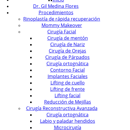
Dr. Gil Medina Flores
Procedimientos
Rinoplastía de rápida recuperación
Mommy Makeover
Cirugía Facial
Cirugía de mentón
Cirugía de Nariz
Cirugía de Orejas
Cirugía de Párpados
Cirugía ortognática
Contorno Facial
Implantes Faciales
Lifting de cuello
Lifting de frente
Lifting facial
Reducción de Mejillas
Cirugía Reconstructiva Avanzada
Cirugía ortognática
Labio y paladar hendidos
Microcirugía