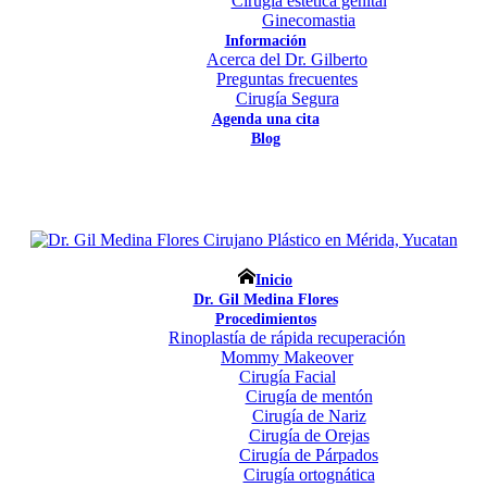
Cirugía estética genital
Ginecomastia
Información
Acerca del Dr. Gilberto
Preguntas frecuentes
Cirugía Segura
Agenda una cita
Blog
Inicio
Dr. Gil Medina Flores
Procedimientos
Rinoplastía de rápida recuperación
Mommy Makeover
Cirugía Facial
Cirugía de mentón
Cirugía de Nariz
Cirugía de Orejas
Cirugía de Párpados
Cirugía ortognática