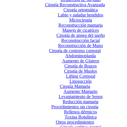
Cirugía Reconstructiva Avanzada
Cirugía ortognática
Labio y paladar hendidos
Microcirugía
Reconstrucción mamaria
Manejo de cicatrices
Cirugía de apnea del sueño
Reconstrucción facial
Reconstrucción de Mano
Cirugía de contorno corporal
Abdominoplastía
Aumento de Gluteos
Cirugía de Brazos
Cirugía de Muslos
Lifting Corporal
Liposucción
Cirugía Mamaria
Aumento Mamario
Levantamiento de Senos
Reducción mamaria
Procedimientos sin cirugía
Rellenos dérmicos
Toxina Botulínica
Otros procedimientos