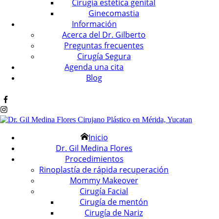
Cirugía estética genital
Ginecomastia
Información
Acerca del Dr. Gilberto
Preguntas frecuentes
Cirugía Segura
Agenda una cita
Blog
Inicio
Dr. Gil Medina Flores
Procedimientos
Rinoplastía de rápida recuperación
Mommy Makeover
Cirugía Facial
Cirugía de mentón
Cirugía de Nariz