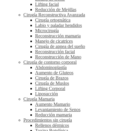
Lifting facial
Reducción de Mejillas
Cirugía Reconstructiva Avanzada
Cirugía ortognática
Labio y paladar hendidos
Microcirugía
Reconstrucción mamaria
Manejo de cicatrices
Cirugía de apnea del sueño
Reconstrucción facial
Reconstrucción de Mano
Cirugía de contorno corporal
Abdominoplastía
Aumento de Gluteos
Cirugía de Brazos
Cirugía de Muslos
Lifting Corporal
Liposucción
Cirugía Mamaria
Aumento Mamario
Levantamiento de Senos
Reducción mamaria
Procedimientos sin cirugía
Rellenos dérmicos
Toxina Botulínica