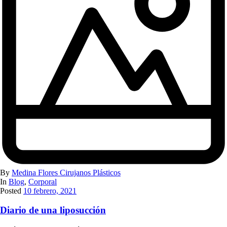
By
Medina Flores Cirujanos Plásticos
In
Blog
,
Corporal
Posted
10 febrero, 2021
Diario de una liposucción