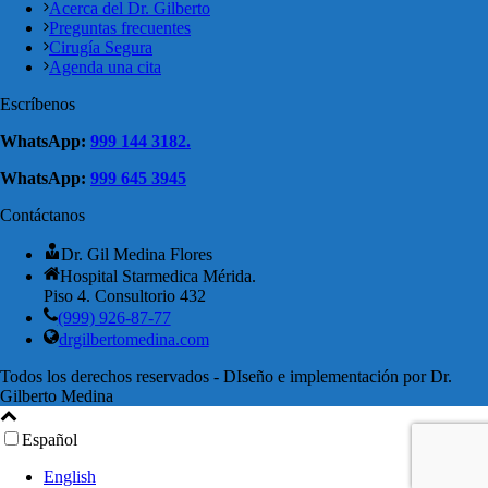
Acerca del Dr. Gilberto
Preguntas frecuentes
Cirugía Segura
Agenda una cita
Escríbenos
WhatsApp:
999 144 3182.
WhatsApp:
999 645 3945
Contáctanos
Dr. Gil Medina Flores
Hospital Starmedica Mérida.
Piso 4. Consultorio 432
(999) 926-87-77
drgilbertomedina.com
Todos los derechos reservados - DIseño e implementación por Dr.
Gilberto Medina
Español
English