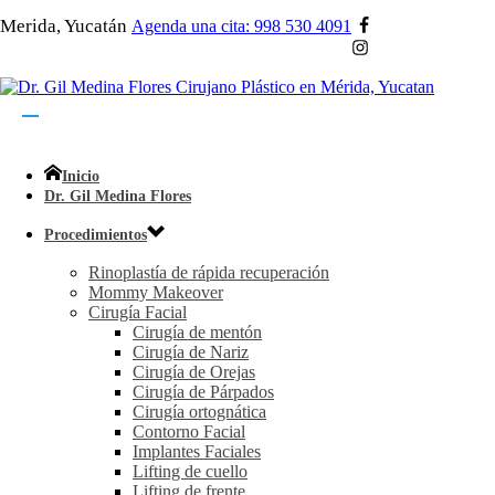
Merida, Yucatán
Agenda una cita: 998 530 4091
Inicio
Dr. Gil Medina Flores
Procedimientos
Rinoplastía de rápida recuperación
Mommy Makeover
Cirugía Facial
Cirugía de mentón
Cirugía de Nariz
Cirugía de Orejas
Cirugía de Párpados
Cirugía ortognática
Contorno Facial
Implantes Faciales
Lifting de cuello
Lifting de frente