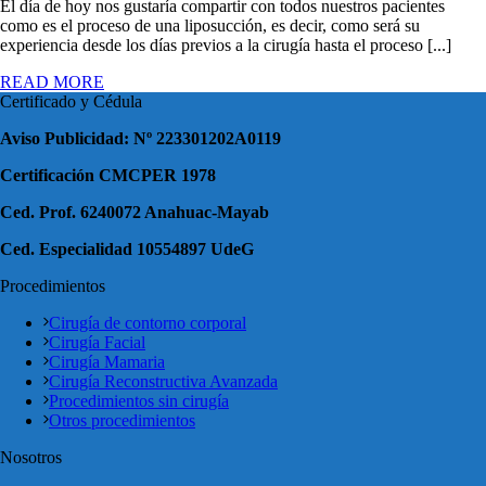
El día de hoy nos gustaría compartir con todos nuestros pacientes
como es el proceso de una liposucción, es decir, como será su
experiencia desde los días previos a la cirugía hasta el proceso [...]
READ MORE
Certificado y Cédula
Aviso Publicidad: Nº 223301202A0119
Certificación CMCPER 1978
Ced. Prof. 6240072 Anahuac-Mayab
Ced. Especialidad 10554897 UdeG
Procedimientos
Cirugía de contorno corporal
Cirugía Facial
Cirugía Mamaria
Cirugía Reconstructiva Avanzada
Procedimientos sin cirugía
Otros procedimientos
Nosotros